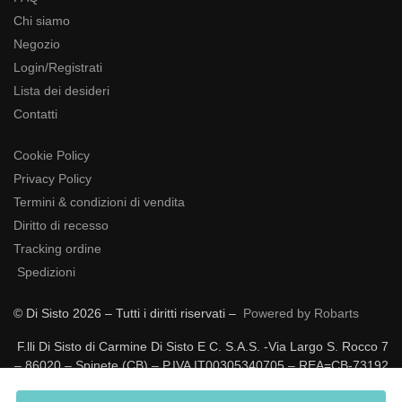
Chi siamo
Negozio
Login/Registrati
Lista dei desideri
Contatti
Cookie Policy
Privacy Policy
Termini & condizioni di vendita
Diritto di recesso
Tracking ordine
Spedizioni
© Di Sisto 2026 – Tutti i diritti riservati –
Powered by Robarts
F.lli Di Sisto di Carmine Di Sisto E C. S.A.S. -Via Largo S. Rocco 7
– 86020 – Spinete (CB) – P.IVA IT00305340705 – REA=CB-73192