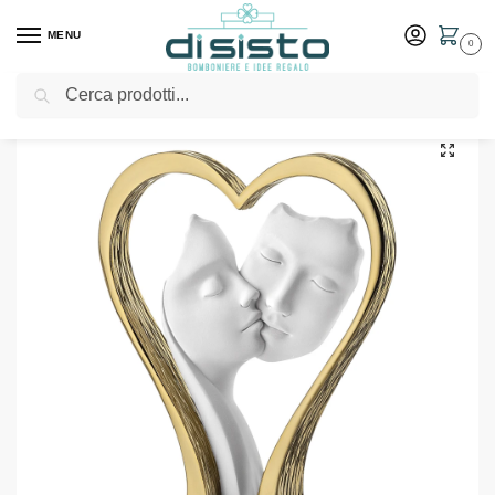
MENU
0
Cerca
Home
Shop
Arredo casa
Decorazioni e oggettistica
Scultura Coppia Cuore Alta Visi H.18 Oro – Bongelli Preziosi
/
/
/
/