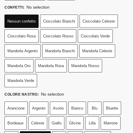
No selection
CONFETTI
:
Nessun confetto
Cioccolato Bianchi
Cioccolato Celeste
Cioccolato Rosa
Cioccolato Rosso
Cioccolato Verde
Mandorla Argento
Mandorla Bianchi
Mandorla Celeste
Mandorla Oro
Mandorla Rosa
Mandorla Rosso
Mandorla Verde
No selection
COLORE NASTRO
:
Arancione
Argento
Avorio
Bianco
Blu
Bluette
Bordeaux
Celeste
Giallo
Glicine
Lilla
Marrone