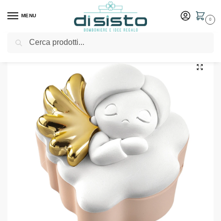
MENU
0
Cerca
Home
Shop
Bomboniere
Battesimo
Scatolina Angelo D.8 Rosa – Bongelli Preziosi
/
/
/
/