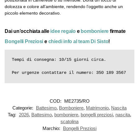
posizionata in camerette o su mensole. Dona un tocco di
dolcezza e colore all’ambiente, rendendo l’oggetto anche un
piccolo elemento decorativo.
Dai un’occhiata alle
idee regalo
e
bomboniere
firmate
Bongelli Preziosi
e
chiedi info al team Di Sisto
!
Tempi di consegna: 10/15 giorni circa.

Per urgenze contattare il numero: 350 189 3567
COD:
ME2735/RO
Categorie:
Battesimo
,
Bomboniere
,
Matrimonio
,
Nascita
Tag:
2026
,
Battesimo
,
bomboniere
,
bongelli preziosi
,
nascita
,
scatolina
Marchio:
Bongelli Preziosi