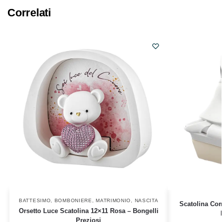
Correlati
BATTESIMO
,
BOMBONIERE
,
MATRIMONIO
,
NASCITA
Scatolina Co
Orsetto Luce Scatolina 12×11 Rosa – Bongelli
Preziosi