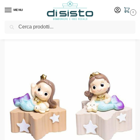
MENU
0
Cerca
Home
Shop
Bomboniere
Battesimo
Sirena salvadanaio – Margot
/
/
/
/