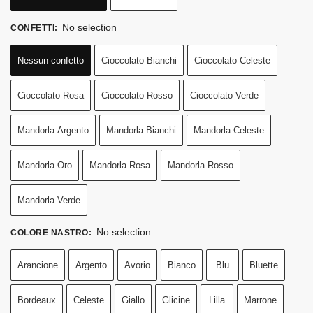
No selection
CONFETTI
:
Nessun confetto
Cioccolato Bianchi
Cioccolato Celeste
Cioccolato Rosa
Cioccolato Rosso
Cioccolato Verde
Mandorla Argento
Mandorla Bianchi
Mandorla Celeste
Mandorla Oro
Mandorla Rosa
Mandorla Rosso
Mandorla Verde
No selection
COLORE NASTRO
:
Arancione
Argento
Avorio
Bianco
Blu
Bluette
Bordeaux
Celeste
Giallo
Glicine
Lilla
Marrone