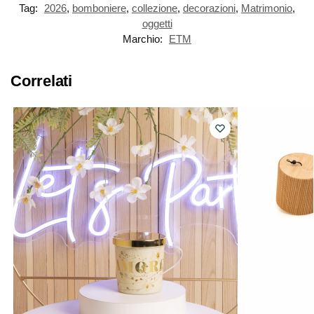
Tag:
2026
,
bomboniere
,
collezione
,
decorazioni
,
Matrimonio
,
oggetti
Marchio:
ETM
Correlati