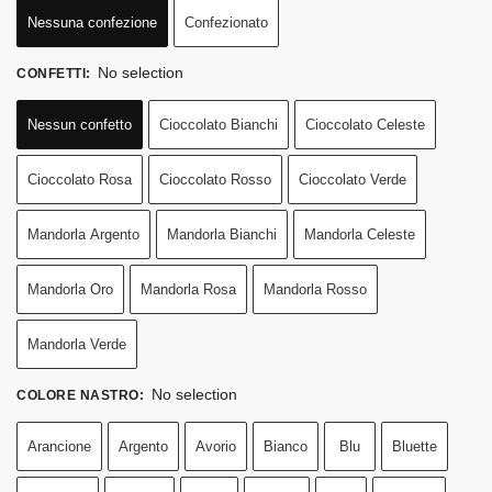
Nessuna confezione
Confezionato
No selection
CONFETTI
:
Nessun confetto
Cioccolato Bianchi
Cioccolato Celeste
Cioccolato Rosa
Cioccolato Rosso
Cioccolato Verde
Mandorla Argento
Mandorla Bianchi
Mandorla Celeste
Mandorla Oro
Mandorla Rosa
Mandorla Rosso
Mandorla Verde
No selection
COLORE NASTRO
:
Arancione
Argento
Avorio
Bianco
Blu
Bluette