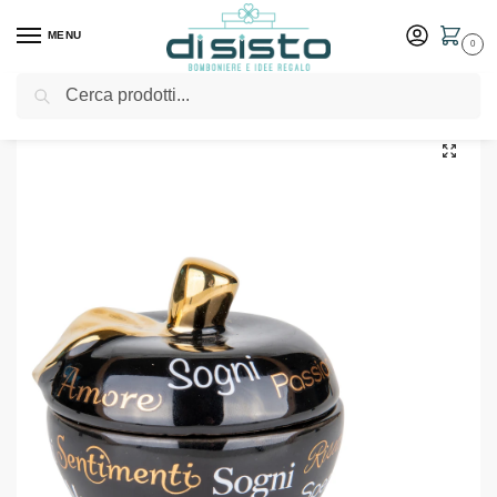
MENU
0
Cerca
Home
Shop
Bomboniere
Matrimonio
Candela Mela Nera Estasi Dm8 H7,5 C/Box Bomboniere ETM
/
/
/
/