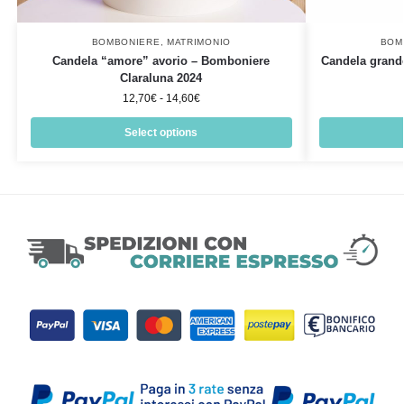
BOMBONIERE
,
MATRIMONIO
BOM
Candela “amore” avorio – Bomboniere
Candela grande 
Claraluna 2024
12,70
€
-
14,60
€
Select options