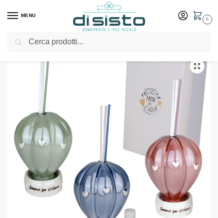
MENU
0
Cerca
Home
Shop
Bomboniere
Matrimonio
Diffusore Balloon H11 Cm8 C/Box Bomboniere ETM
/
/
/
/