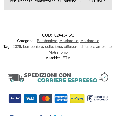
Per urgenze contattare il numero: 350 189 3567
COD:
02A434 S/3
Categorie:
Bomboniere
,
Matrimonio
,
Matrimonio
Tag:
2026
,
bomboniere
,
collezione
,
diffusore
,
diffusore ambiente
,
Matrimonio
Marchio:
ETM