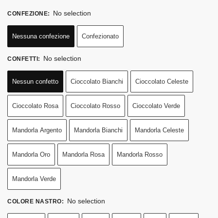
No selection
CONFEZIONE
:
Nessuna confezione
Confezionato
No selection
CONFETTI
:
Nessun confetto
Cioccolato Bianchi
Cioccolato Celeste
Cioccolato Rosa
Cioccolato Rosso
Cioccolato Verde
Mandorla Argento
Mandorla Bianchi
Mandorla Celeste
Mandorla Oro
Mandorla Rosa
Mandorla Rosso
Mandorla Verde
No selection
COLORE NASTRO
: