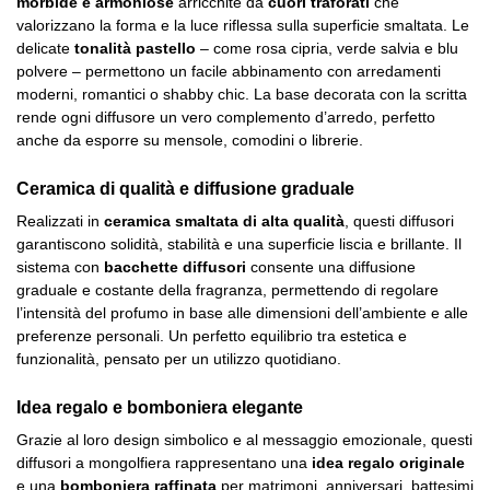
morbide e armoniose
arricchite da
cuori traforati
che
valorizzano la forma e la luce riflessa sulla superficie smaltata. Le
delicate
tonalità pastello
– come rosa cipria, verde salvia e blu
polvere – permettono un facile abbinamento con arredamenti
moderni, romantici o shabby chic. La base decorata con la scritta
rende ogni diffusore un vero complemento d’arredo, perfetto
anche da esporre su mensole, comodini o librerie.
Ceramica di qualità e diffusione graduale
Realizzati in
ceramica smaltata di alta qualità
, questi diffusori
garantiscono solidità, stabilità e una superficie liscia e brillante. Il
sistema con
bacchette diffusori
consente una diffusione
graduale e costante della fragranza, permettendo di regolare
l’intensità del profumo in base alle dimensioni dell’ambiente e alle
preferenze personali. Un perfetto equilibrio tra estetica e
funzionalità, pensato per un utilizzo quotidiano.
Idea regalo e bomboniera elegante
Grazie al loro design simbolico e al messaggio emozionale, questi
diffusori a mongolfiera rappresentano una
idea regalo originale
e una
bomboniera raffinata
per matrimoni, anniversari, battesimi