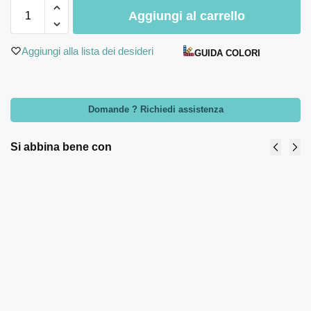
Aggiungi al carrello
Aggiungi alla lista dei desideri
GUIDA COLORI
Domande ? Richiedi assistenza
Si abbina bene con
Lampada led
Palloncino
palloncini
led bocciolo
Cuorediluce
verde-Amici
- Cuorematto
di
10,30
€
-
12,20
€
Cuorematto
8,90
€
-
10,90
€
Select
options
Select
options