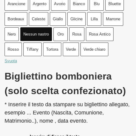
Arancione
Argento
Avorio
Bianco
Blu
Bluette
Bordeaux
Celeste
Giallo
Glicine
Lilla
Marrone
Nero
Nessun nastro
Oro
Rosa
Rosa Antico
Rosso
Tiffany
Tortora
Verde
Verde chiaro
Svuota
Bigliettino bomboniera
(solo scelta confezionato)
* Inserire il testo da stampare su bigliettino allegato,
esempio ... Evento (Nascita, Comunione,
Matrimonio..), nome , data evento.