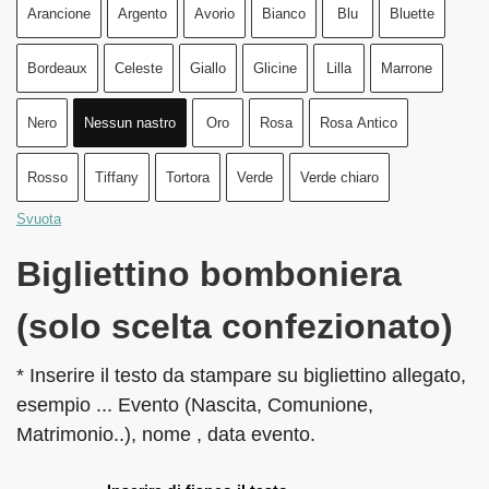
Arancione
Argento
Avorio
Bianco
Blu
Bluette
Bordeaux
Celeste
Giallo
Glicine
Lilla
Marrone
Nero
Nessun nastro
Oro
Rosa
Rosa Antico
Rosso
Tiffany
Tortora
Verde
Verde chiaro
Svuota
Bigliettino bomboniera
(solo scelta confezionato)
* Inserire il testo da stampare su bigliettino allegato,
esempio ... Evento (Nascita, Comunione,
Matrimonio..), nome , data evento.