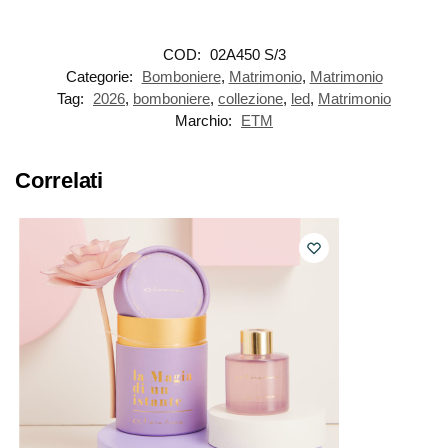
COD:
02A450 S/3
Categorie:
Bomboniere
,
Matrimonio
,
Matrimonio
Tag:
2026
,
bomboniere
,
collezione
,
led
,
Matrimonio
Marchio:
ETM
Correlati