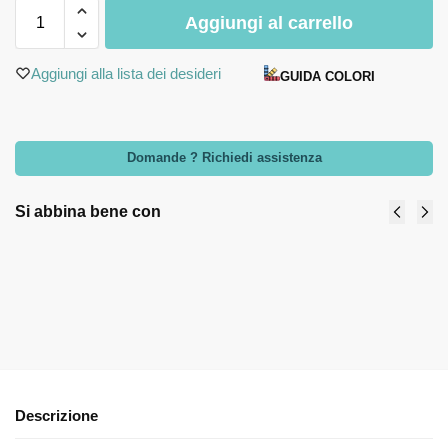
Aggiungi al carrello
Aggiungi alla lista dei desideri
GUIDA COLORI
Domande ? Richiedi assistenza
Si abbina bene con
Candela 210 g "amore" avorio - Bomboniere
Claraluna 2024
13,90
€
-
15,80
€
Select options
Descrizione