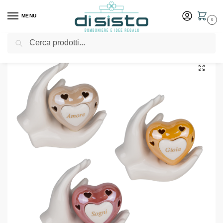
MENU
0
Cerca
Home
Shop
Bomboniere
Matrimonio
Led Arco Mani Pensiero Cm13 H13 Bomboniere ETM
/
/
/
/