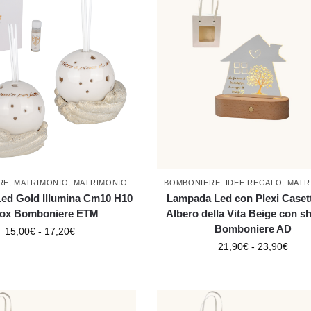
RE
,
MATRIMONIO
,
MATRIMONIO
BOMBONIERE
,
IDEE REGALO
,
MATR
Led Gold Illumina Cm10 H10
Lampada Led con Plexi Caset
ox Bomboniere ETM
Albero della Vita Beige con s
Bomboniere AD
15,00
€
-
17,20
€
21,90
€
-
23,90
€