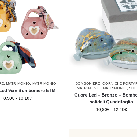
RE
,
MATRIMONIO
,
MATRIMONIO
BOMBONIERE
,
CORNICI E PORTA
MATRIMONIO
,
MATRIMONIO
,
SOL
 Led 9cm Bomboniere ETM
Cuore Led – Bronzo – Bombo
8,90
€
-
10,10
€
solidali Quadrifoglio
10,90
€
-
12,40
€