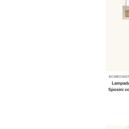
BOMBONIE
Lampada
Sposini c