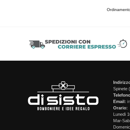
Indirizz
Spinete 
Telefono
Email:
i
Orario:
Lunedì 1
Mar-Sab 
Domeni