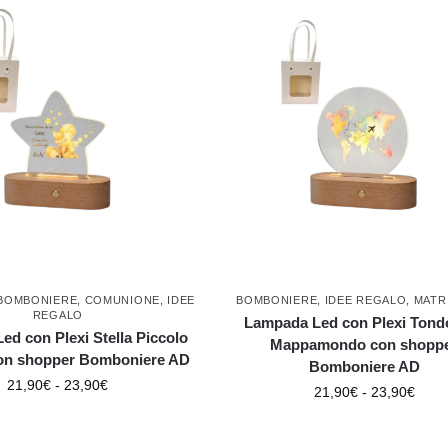
BOMBONIERE
,
COMUNIONE
,
IDEE
BOMBONIERE
,
IDEE REGALO
,
MATR
REGALO
Lampada Led con Plexi Tond
d con Plexi Stella Piccolo
Mappamondo con shopp
con shopper Bomboniere AD
Bomboniere AD
21,90
€
-
23,90
€
21,90
€
-
23,90
€