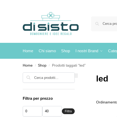
Home
Chi siamo
Shop
I nostri Brand
Cate
Home
Shop
Prodotti taggati “led”
/
/
Cerca
led
Filtra per prezzo
Filtra