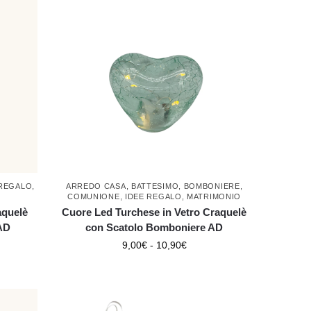
 REGALO
,
ARREDO CASA
,
BATTESIMO
,
BOMBONIERE
,
COMUNIONE
,
IDEE REGALO
,
MATRIMONIO
aquelè
Cuore Led Turchese in Vetro Craquelè
AD
con Scatolo Bomboniere AD
9,00
€
-
10,90
€