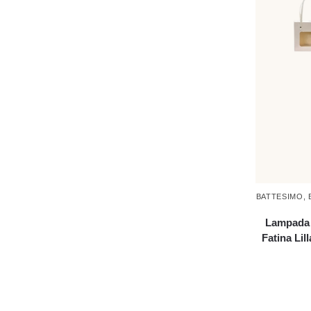
BATTESIMO
,
Lampada L
Fatina Li