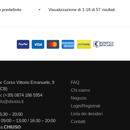
Visualizzazione di 1-18 di 57 risultati
o:
Corso Vittorio Emanuele, 9
FAQ
(CB)
Chi siamo
:
(+39) 0874 186 5954
Negozio
nfo@disisto.it
Login/Registrati
Lista dei desideri
6:30 – 20:00
09:00 – 13:00 / 16:30 – 20:00
Contatti
ca
CHIUSO