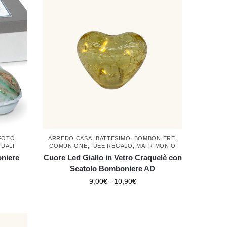
FOTO
,
ARREDO CASA
,
BATTESIMO
,
BOMBONIERE
,
IDALI
COMUNIONE
,
IDEE REGALO
,
MATRIMONIO
niere
Cuore Led Giallo in Vetro Craquelè con
Scatolo Bomboniere AD
9,00
€
-
10,90
€