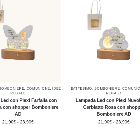
BOMBONIERE
,
COMUNIONE
,
IDEE
BATTESIMO
,
BOMBONIERE
,
COMUNI
REGALO
REGALO
ed con Plexi Farfalla con
Lampada Led con Plexi Nuvo
lla con shopper Bomboniere
Cerbiatto Rosa con shopp
AD
Bomboniere AD
21,90
€
-
23,90
€
21,90
€
-
23,90
€