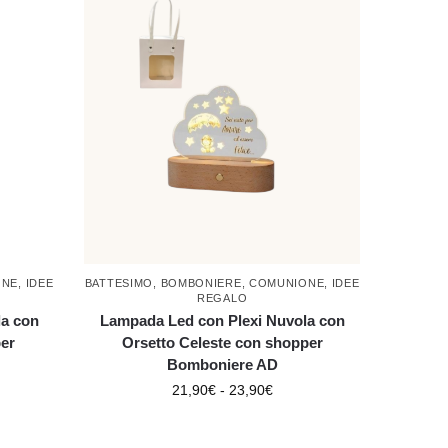
ONE
,
IDEE
BATTESIMO
,
BOMBONIERE
,
COMUNIONE
,
IDEE
REGALO
la con
Lampada Led con Plexi Nuvola con
er
Orsetto Celeste con shopper
Bomboniere AD
21,90
€
-
23,90
€