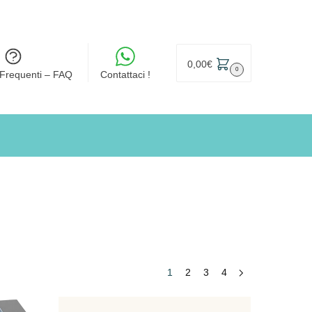
0,00
€
0
Frequenti – FAQ
Contattaci !
1
2
3
4