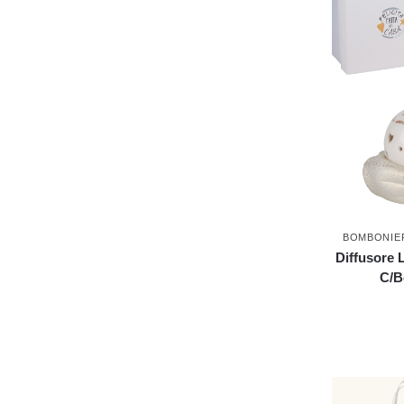
BOMBONIE
Diffusore 
C/B