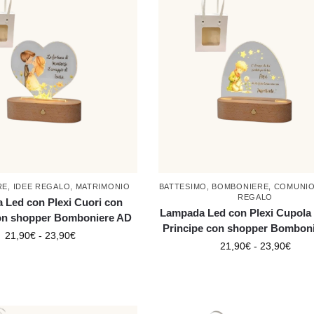
RE
,
IDEE REGALO
,
MATRIMONIO
BATTESIMO
,
BOMBONIERE
,
COMUNI
REGALO
 Led con Plexi Cuori con
Lampada Led con Plexi Cupola 
on shopper Bomboniere AD
Principe con shopper Bombon
21,90
€
-
23,90
€
21,90
€
-
23,90
€