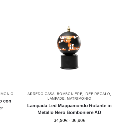
IMONIO
ARREDO CASA
,
BOMBONIERE
,
IDEE REGALO
,
LAMPADE
,
MATRIMONIO
o con
Lampada Led Mappamondo Rotante in
er
Metallo Nero Bomboniere AD
34,90
€
-
36,90
€