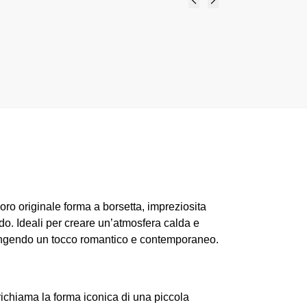
Palloncino led bocciolo
o
verde-Amici di Cuorematto
8,90
€
-
10,90
€
Select options
oro originale forma a borsetta, impreziosita
redo. Ideali per creare un’atmosfera calda e
giungendo un tocco romantico e contemporaneo.
richiama la forma iconica di una piccola