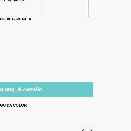
I - Sabato 24
unghe superiori a
giungi al carrello
GUIDA COLORI