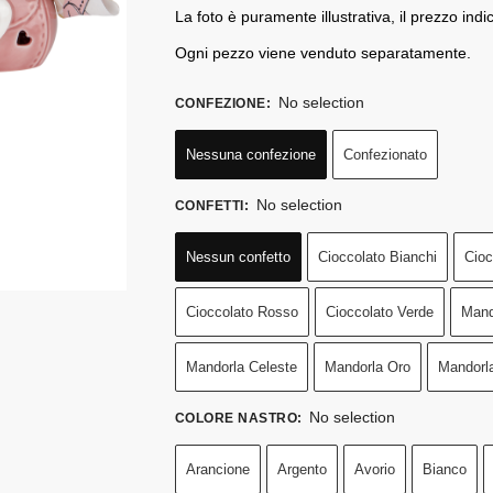
La foto è puramente illustrativa, il prezzo indic
Ogni pezzo viene venduto separatamente.
No selection
CONFEZIONE
:
Nessuna confezione
Confezionato
No selection
CONFETTI
:
Nessun confetto
Cioccolato Bianchi
Cioc
Cioccolato Rosso
Cioccolato Verde
Mand
Mandorla Celeste
Mandorla Oro
Mandorl
No selection
COLORE NASTRO
:
Arancione
Argento
Avorio
Bianco