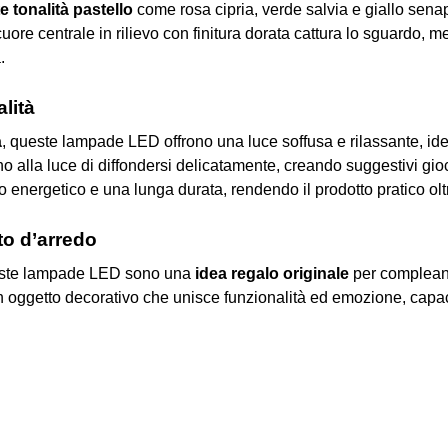
e tonalità pastello
come rosa cipria, verde salvia e giallo senape
ore centrale in rilievo con finitura dorata cattura lo sguardo, m
.
lità
à
, queste lampade LED offrono una luce soffusa e rilassante, id
no alla luce di diffondersi delicatamente, creando suggestivi gioc
nergetico e una lunga durata, rendendo il prodotto pratico olt
to d’arredo
queste lampade LED sono una
idea regalo originale
per compleann
n oggetto decorativo che unisce funzionalità ed emozione, capace