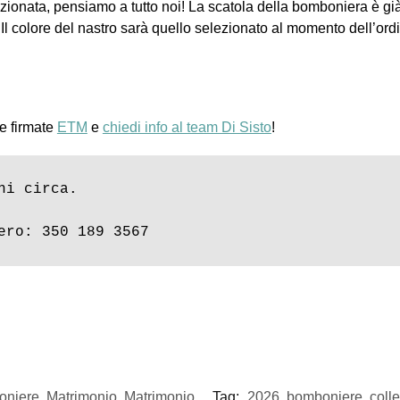
ionata, pensiamo a tutto noi! La scatola della bomboniera è già 
l colore del nastro sarà quello selezionato al momento dell’ordine
e firmate
ETM
e
chiedi info al team Di Sisto
!
i circa.

ero: 350 189 3567
niere
,
Matrimonio
,
Matrimonio
Tag:
2026
,
bomboniere
,
coll