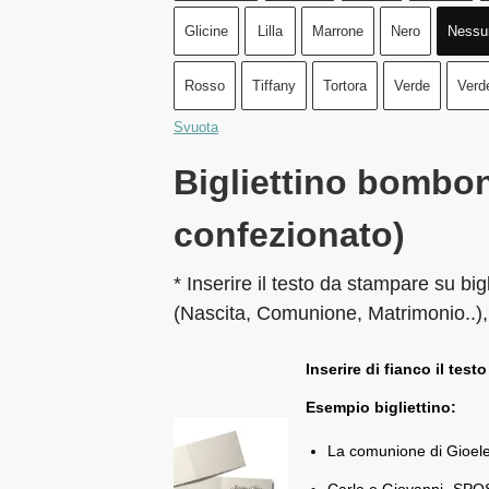
Glicine
Lilla
Marrone
Nero
Nessu
Rosso
Tiffany
Tortora
Verde
Verd
Svuota
Bigliettino bombon
confezionato)
* Inserire il testo da stampare su big
(Nascita, Comunione, Matrimonio..),
Inserire di fianco il testo
Esempio bigliettino:
La comunione di Gioel