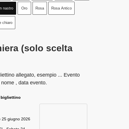
n nastro
Oro
Rosa
Rosa Antico
e chiaro
iera (solo scelta
liettino allegato, esempio ... Evento
 nome , data evento.
 bigliettino
e 25 giugno 2026