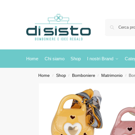
Home
Chi siamo
Shop
I nostri Brand
Cate
Home
Shop
Bomboniere
Matrimonio
Bo
/
/
/
/