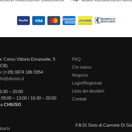
o:
Corso Vittorio Emanuele, 9
FAQ
(CB)
Chi siamo
:
(+39) 0874 186 5954
Negozio
nfo@disisto.it
Login/Registrati
Lista dei desideri
6:30 – 20:00
09:00 – 13:00 / 16:30 – 20:00
Contatti
ca
CHIUSO
F.lli Di Sisto di Carmine Di 
barts