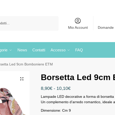
Cerca
Mio Account
Domande 
gorie
News
Contatti
Accesso
FAQ
rsetta Led 9cm Bomboniere ETM
Borsetta Led 9cm
8,90
€
-
10,10
€
Lampade LED decorative a forma di borsetta con
Un complemento d’arredo romantico, ideale 
Dimensione: Cm 9