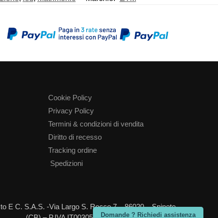
Cookie Policy
Privacy Policy
Termini & condizioni di vendita
Diritto di recesso
Tracking ordine
Spedizioni
Sisto E C. S.A.S. -Via Largo S. Rocco 7 – 86020 – Spinete
Domande ? Richiedi assistenza
(CB) – P.IVA IT00305340705 – REA=CB-73192