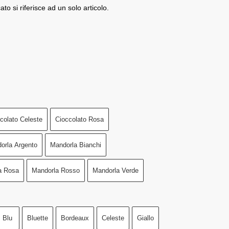
ato si riferisce ad un solo articolo.
colato Celeste
Cioccolato Rosa
orla Argento
Mandorla Bianchi
a Rosa
Mandorla Rosso
Mandorla Verde
Blu
Bluette
Bordeaux
Celeste
Giallo