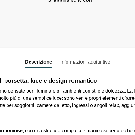
Lampada led palloncini
Cuorediluce - Cuorematt
10,30
€
-
12,20
€
Select options
Descrizione
Informazioni aggiuntive
 borsetta: luce e design romantico
no pensate per illuminare gli ambienti con stile e dolcezza. La l
de molto più di una semplice luce: sono veri e propri elementi d’ar
e per soggiorni, camere da letto, ingressi o angoli relax, ag
 armoniose
, con una struttura compatta e manico superiore che 