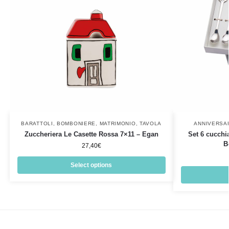
BARATTOLI
,
BOMBONIERE
,
MATRIMONIO
,
TAVOLA
ANNIVERSA
Zuccheriera Le Casette Rossa 7×11 – Egan
Set 6 cucchi
B
27,40
€
Select options