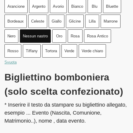
Arancione
Argento
Avorio
Bianco
Blu
Bluette
Bordeaux
Celeste
Giallo
Glicine
Lilla
Marrone
Nero
Nessun nastro
Oro
Rosa
Rosa Antico
Rosso
Tiffany
Tortora
Verde
Verde chiaro
Svuota
Bigliettino bomboniera
(solo scelta confezionato)
* Inserire il testo da stampare su bigliettino allegato,
esempio ... Evento (Nascita, Comunione,
Matrimonio..), nome , data evento.