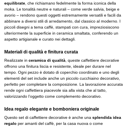
equilibrate
, che richiamano fedelmente la forma iconica della
moka. Le tonalità neutre e naturali – come verde salvia, beige e
avorio – rendono questi oggetti estremamente versatili e facili da
abbinare a diversi stili di arredamento, dal classico al moderno. I
piccoli disegni a tema caffè, stampati con cura, impreziosiscono
ulteriormente la superficie in ceramica smaltata, conferendo un
aspetto artigianale e curato nei dettagli.
Materiali di qualità e finitura curata
Realizzate in
ceramica di qualità
, queste caffettiere decorative
offrono una finitura liscia e resistente, ideale per durare nel
tempo. Ogni pezzo è dotato di coperchio coordinato e uno degli
elementi del set include anche un piccolo cucchiaino decorativo,
perfetto per completare la composizione. La lavorazione accurata
rende ogni caffettiera piacevole sia alla vista che al tatto,
valorizzando l’oggetto come complemento decorativo.
Idea regalo elegante e bomboniera originale
Questo set di caffettiere decorative è anche una
splendida idea
regalo
per amanti del caffè, per la casa nuova o come