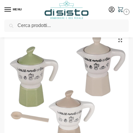
MENU
0
Cerca
Home
Shop
Bomboniere
Matrimonio
Moka Modern Dolce H.13 Bomboniere ETM
/
/
/
/