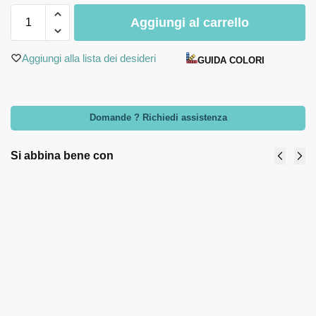
Aggiungi al carrello
Aggiungi alla lista dei desideri
GUIDA COLORI
Domande ? Richiedi assistenza
Si abbina bene con
Moka ottanio
Moka tortora
1 tazza -
2 tazze -
Bomboniere
Bomboniere
Claraluna
Claraluna
2024
2024
12,70
€
-
14,60
€
13,50
€
-
15,40
€
Select
Select
options
options