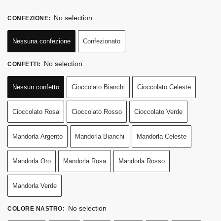
No selection
CONFEZIONE
:
Nessuna confezione
Confezionato
No selection
CONFETTI
:
Nessun confetto
Cioccolato Bianchi
Cioccolato Celeste
Cioccolato Rosa
Cioccolato Rosso
Cioccolato Verde
Mandorla Argento
Mandorla Bianchi
Mandorla Celeste
Mandorla Oro
Mandorla Rosa
Mandorla Rosso
Mandorla Verde
No selection
COLORE NASTRO
: