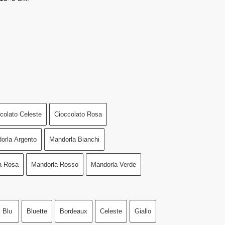
colato Celeste
Cioccolato Rosa
orla Argento
Mandorla Bianchi
a Rosa
Mandorla Rosso
Mandorla Verde
Blu
Bluette
Bordeaux
Celeste
Giallo