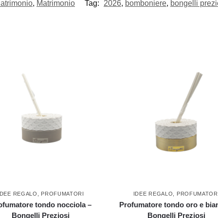
atrimonio
,
Matrimonio
Tag:
2026
,
bomboniere
,
bongelli prezi
IDEE REGALO
,
PROFUMATORI
IDEE REGALO
,
PROFUMATOR
ofumatore tondo nocciola –
Profumatore tondo oro e bia
Bongelli Preziosi
Bongelli Preziosi