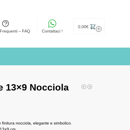
0,00
€
0
Frequenti – FAQ
Contattaci !
e 13×9 Nocciola
finitura nocciola, elegante e simbolico.
 13×9 cm.