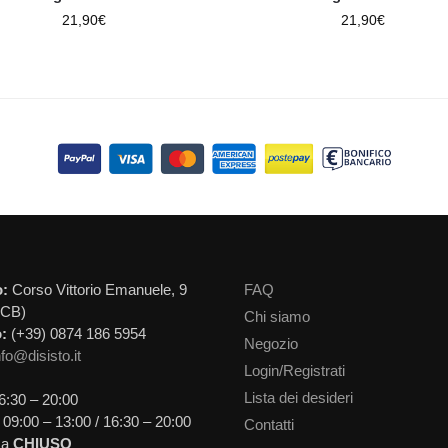
21,90
€
21,90
€
o:
Corso Vittorio Emanuele, 9
FAQ
(CB)
Chi siamo
:
(+39) 0874 186 5954
Negozio
nfo@disisto.it
Login/Registrati
Lista dei desideri
6:30 – 20:00
09:00 – 13:00 / 16:30 – 20:00
Contatti
ca
CHIUSO