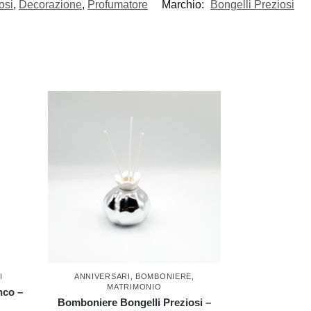
osi
,
Decorazione
,
Profumatore
Marchio:
Bongelli Preziosi
I
ANNIVERSARI
,
BOMBONIERE
,
MATRIMONIO
nco –
Bomboniere Bongelli Preziosi –