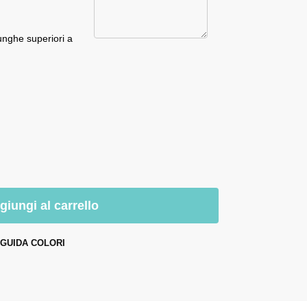
unghe superiori a
giungi al carrello
GUIDA COLORI