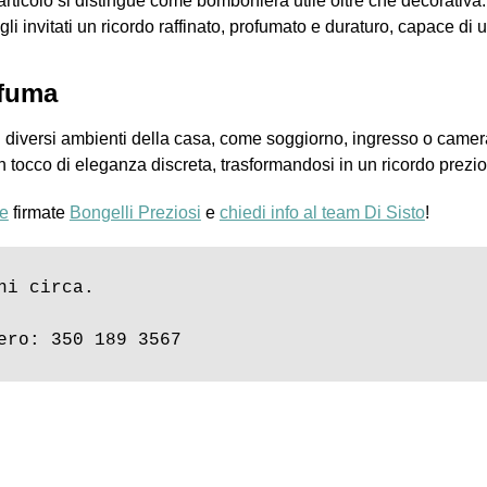
rticolo si distingue come bomboniera utile oltre che decorativa.
li invitati un ricordo raffinato, profumato e duraturo, capace di u
ofuma
n diversi ambienti della casa, come soggiorno, ingresso o camera
n tocco di eleganza discreta, trasformandosi in un ricordo prezio
e
firmate
Bongelli Preziosi
e
chiedi info al team Di Sisto
!
i circa.

ero: 350 189 3567