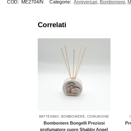
COD:
ME2704/N
Categorie:
Anniversari
,
Bomboniere
,
M
Correlati
BATTESIMO
,
BOMBONIERE
,
COMUNIONE
Bomboniere Bongelli Preziosi
Pr
profumatore cuore Shabby Angel