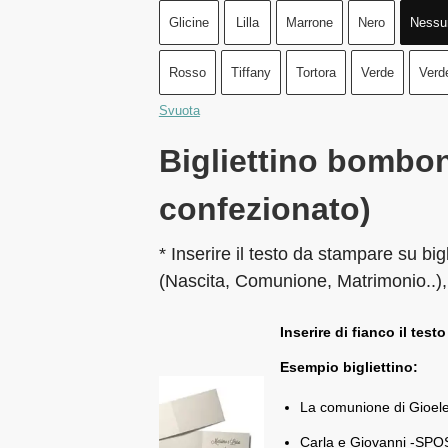
Glicine
Lilla
Marrone
Nero
Nessu
Rosso
Tiffany
Tortora
Verde
Verd
Svuota
Bigliettino bombon
confezionato)
* Inserire il testo da stampare su big
(Nascita, Comunione, Matrimonio..),
Inserire di fianco il testo
Esempio bigliettino:
La comunione di Gioel
Carla e Giovanni -SPOS