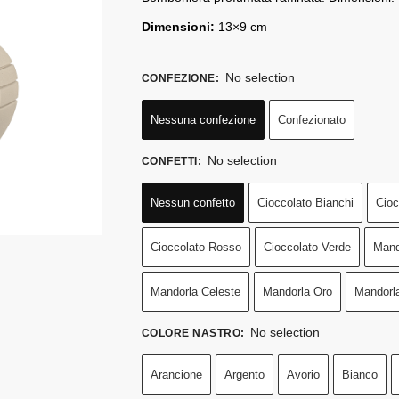
Dimensioni:
13×9 cm
No selection
CONFEZIONE
:
Nessuna confezione
Confezionato
No selection
CONFETTI
:
Nessun confetto
Cioccolato Bianchi
Cioc
Cioccolato Rosso
Cioccolato Verde
Mand
Mandorla Celeste
Mandorla Oro
Mandorl
No selection
COLORE NASTRO
:
Arancione
Argento
Avorio
Bianco