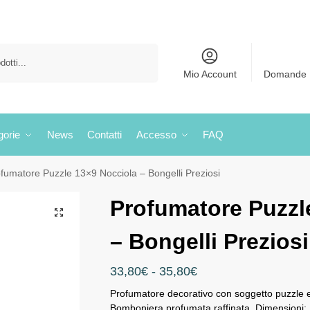
Cerca
Mio Account
Domande 
gorie
News
Contatti
Accesso
FAQ
fumatore Puzzle 13×9 Nocciola – Bongelli Preziosi
Profumatore Puzzl
– Bongelli Preziosi
33,80
€
-
35,80
€
Profumatore decorativo con soggetto puzzle e 
Bomboniera profumata raffinata. Dimensioni: