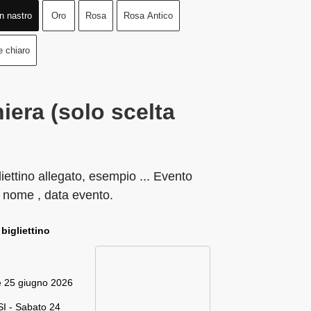
n nastro
Oro
Rosa
Rosa Antico
e chiaro
iera (solo scelta
liettino allegato, esempio ... Evento
 nome , data evento.
 bigliettino
e 25 giugno 2026
I - Sabato 24