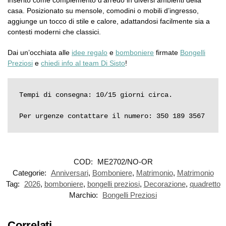
inserito come complemento d’arredo in diversi ambienti della
casa. Posizionato su mensole, comodini o mobili d’ingresso,
aggiunge un tocco di stile e calore, adattandosi facilmente sia a
contesti moderni che classici.
Dai un’occhiata alle
idee regalo
e
bomboniere
firmate
Bongelli
Preziosi
e
chiedi info al team Di Sisto
!
Tempi di consegna: 10/15 giorni circa.

Per urgenze contattare il numero: 350 189 3567
COD:
ME2702/NO-OR
Categorie:
Anniversari
,
Bomboniere
,
Matrimonio
,
Matrimonio
Tag:
2026
,
bomboniere
,
bongelli preziosi
,
Decorazione
,
quadretto
Marchio:
Bongelli Preziosi
Correlati