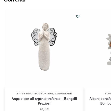
BATTESIMO
,
BOMBONIERE
,
COMUNIONE
BOM
Angelo con ali argento traforato – Bongelli
Albero portaf
Preziosi
Bombon
43,90
€