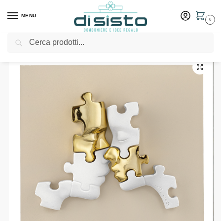
MENU
0
Cerca
Home
Shop
Bomboniere
Matrimonio
Quadretto Puzzle Visi 15×15 Nocciola Oro – Bongelli Preziosi
/
/
/
/