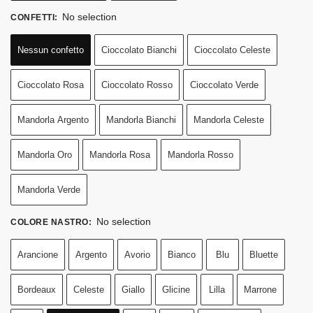
No selection
CONFETTI
:
Nessun confetto
Cioccolato Bianchi
Cioccolato Celeste
Cioccolato Rosa
Cioccolato Rosso
Cioccolato Verde
Mandorla Argento
Mandorla Bianchi
Mandorla Celeste
Mandorla Oro
Mandorla Rosa
Mandorla Rosso
Mandorla Verde
No selection
COLORE NASTRO
:
Arancione
Argento
Avorio
Bianco
Blu
Bluette
Bordeaux
Celeste
Giallo
Glicine
Lilla
Marrone