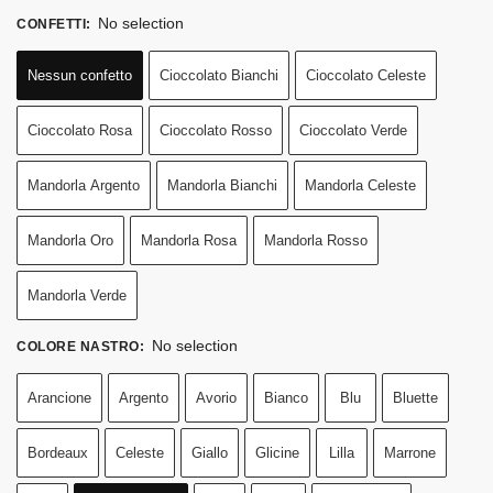
No selection
CONFETTI
:
Nessun confetto
Cioccolato Bianchi
Cioccolato Celeste
Cioccolato Rosa
Cioccolato Rosso
Cioccolato Verde
Mandorla Argento
Mandorla Bianchi
Mandorla Celeste
Mandorla Oro
Mandorla Rosa
Mandorla Rosso
Mandorla Verde
No selection
COLORE NASTRO
:
Arancione
Argento
Avorio
Bianco
Blu
Bluette
Bordeaux
Celeste
Giallo
Glicine
Lilla
Marrone