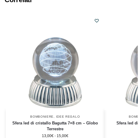
BOMBONIERE
,
IDEE REGALO
BOM
Sfera led di cristallo Bagutta 7×8 cm – Globo
Sfera led d
Terrestre
13,00
€
-
15,00
€