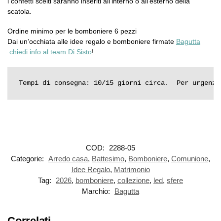
i confetti scelti saranno inseriti all’interno o all’esterno della
scatola.
Ordine minimo per le bomboniere 6 pezzi
Dai un’occhiata alle idee regalo e bomboniere firmate
Bagutta
chiedi info al team Di Sisto
!
Tempi di consegna: 10/15 giorni circa.  Per urgenze
COD:
2288-05
Categorie:
Arredo casa
,
Battesimo
,
Bomboniere
,
Comunione
,
Idee Regalo
,
Matrimonio
Tag:
2026
,
bomboniere
,
collezione
,
led
,
sfere
Marchio:
Bagutta
Correlati