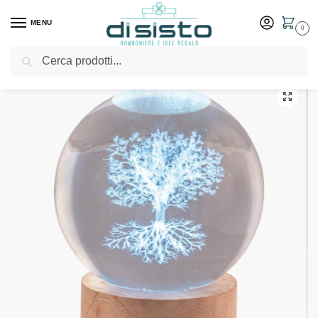
MENU
0
Cerca
Home
Shop
Bomboniere
Matrimonio
Sfere Led di Cristallo Albero della Vita “cm 6” Bomboniere Bagutta
/
/
/
/