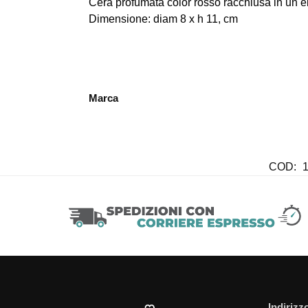
Cera profumata color rosso racchiusa in un el
Dimensione: diam 8 x h 11, cm
Marca
COD:
Indirizz