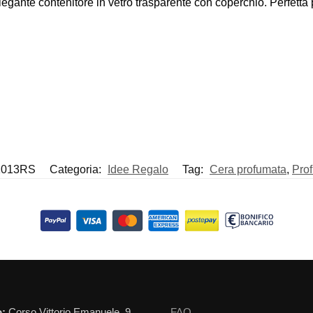
egante contenitore in vetro trasparente con coperchio. Perfetta p
1013RS
Categoria:
Idee Regalo
Tag:
Cera profumata
,
Pro
o:
Corso Vittorio Emanuele, 9
FAQ