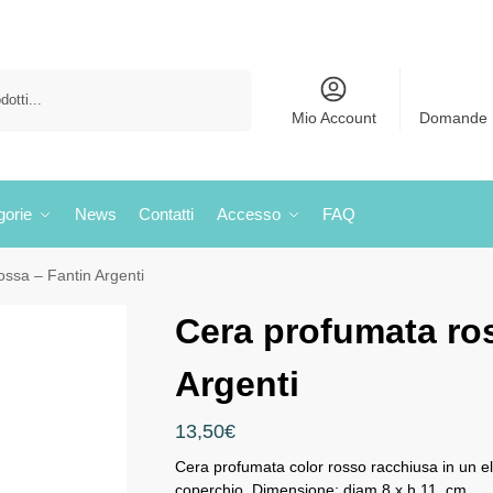
Cerca
Mio Account
Domande 
gorie
News
Contatti
Accesso
FAQ
ssa – Fantin Argenti
Cera profumata ro
Argenti
13,50
€
Cera profumata color rosso racchiusa in un el
coperchio. Dimensione: diam 8 x h 11, cm