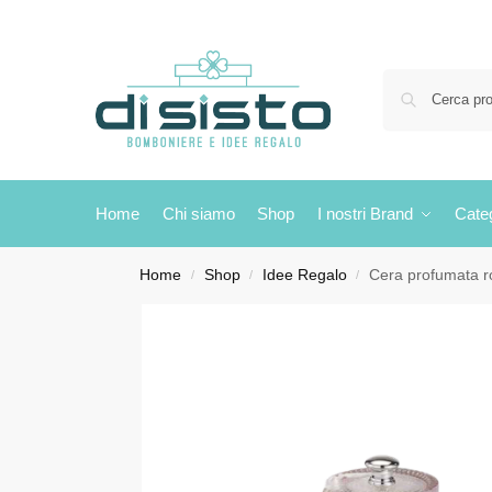
Home
Chi siamo
Shop
I nostri Brand
Cate
Home
Shop
Idee Regalo
Cera profumata ro
/
/
/