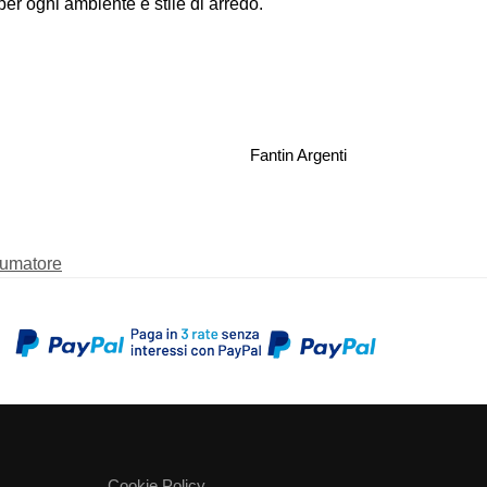
er ogni ambiente e stile di arredo.
Fantin Argenti
fumatore
Cookie Policy