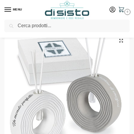
MENU
0
Cerca
Home
Shop
Idee Regalo
Cornici e portafoto
Diffusore ambiente cm11x11-collezione Rubino- Bomboniere solidali Quadrifoglio
/
/
/
/