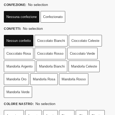
No selection
CONFEZIONE
:
Nessuna confezione
Confezionato
No selection
CONFETTI
:
Nessun confetto
Cioccolato Bianchi
Cioccolato Celeste
Cioccolato Rosa
Cioccolato Rosso
Cioccolato Verde
Mandorla Argento
Mandorla Bianchi
Mandorla Celeste
Mandorla Oro
Mandorla Rosa
Mandorla Rosso
Mandorla Verde
No selection
COLORE NASTRO
: