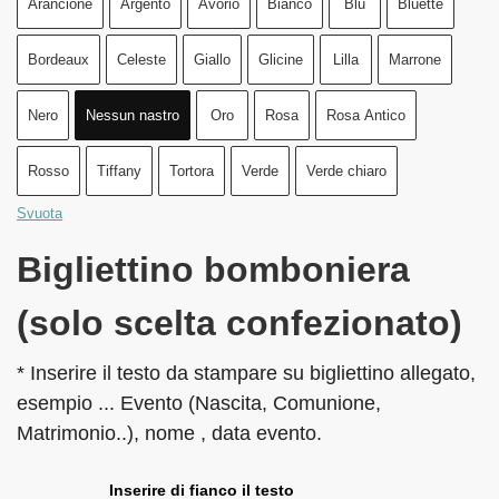
Arancione
Argento
Avorio
Bianco
Blu
Bluette
Bordeaux
Celeste
Giallo
Glicine
Lilla
Marrone
Nero
Nessun nastro
Oro
Rosa
Rosa Antico
Rosso
Tiffany
Tortora
Verde
Verde chiaro
Svuota
Bigliettino bomboniera
(solo scelta confezionato)
* Inserire il testo da stampare su bigliettino allegato,
esempio ... Evento (Nascita, Comunione,
Matrimonio..), nome , data evento.
Inserire di fianco il testo