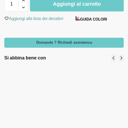
Aggiungi al carrello
Aggiungi alla lista dei desideri
GUIDA COLORI
Domande ? Richiedi assistenza
Si abbina bene con
Centro
Porta piantine-
tavola
DM7 H6-
piccolo
collezione
Margherite
Grafite -
bianco -
Bomboniere
Arti e
solidali
Mestieri
Quadrifoglio
39,00
€
7,20
€
Aggiungi
Add to cart
al