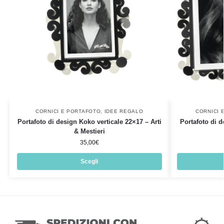
CORNICI E PORTAFOTO
,
IDEE REGALO
CORNICI 
Portafoto di design Koko verticale 22×17 – Arti
Portafoto di d
& Mestieri
35,00
€
Scegli