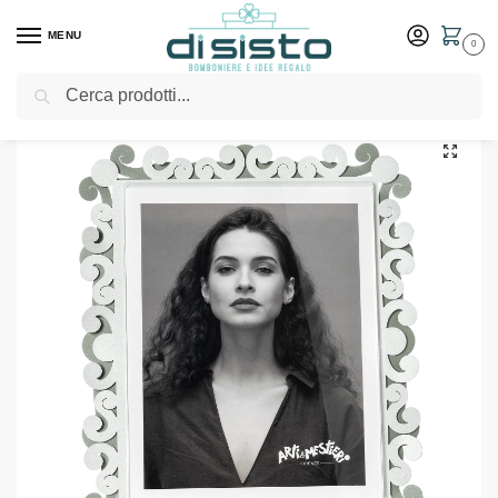
MENU
0
Cerca
Home
Shop
Idee Regalo
Cornici e portafoto
Portafoto di design Koko verticale maxi – Arti & Mestieri
/
/
/
/