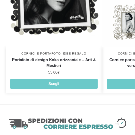
CORNICI E PORTAFOTO
,
IDEE REGALO
CORNICI 
Portafoto di design Koko orizzontale – Arti &
Cornice porta
Mestieri
vers
55,00
€
Scegli