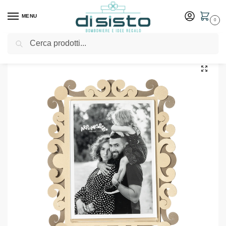
MENU
0
Cerca
Home
Shop
Idee Regalo
Cornici e portafoto
Portafoto di design Koko verticale – Arti & Mestieri
/
/
/
/