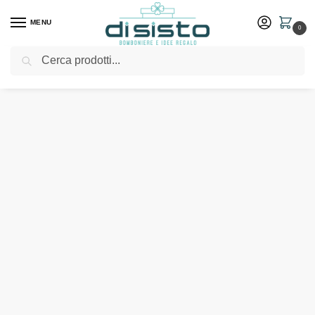
MENU
0
Cerca
Home
Shop
Idee Regalo
Profumatori
Cera profumata color rosa 9×8,5 – Fantini Argenti
/
/
/
/