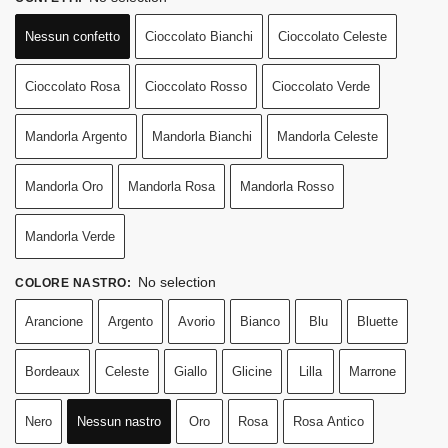
Nessun confetto
Cioccolato Bianchi
Cioccolato Celeste
Cioccolato Rosa
Cioccolato Rosso
Cioccolato Verde
Mandorla Argento
Mandorla Bianchi
Mandorla Celeste
Mandorla Oro
Mandorla Rosa
Mandorla Rosso
Mandorla Verde
No selection
COLORE NASTRO
:
Arancione
Argento
Avorio
Bianco
Blu
Bluette
Bordeaux
Celeste
Giallo
Glicine
Lilla
Marrone
Nero
Nessun nastro
Oro
Rosa
Rosa Antico