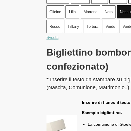
Glicine
Lilla
Marrone
Nero
Nessu
Rosso
Tiffany
Tortora
Verde
Verd
Svuota
Bigliettino bombon
confezionato)
* Inserire il testo da stampare su big
(Nascita, Comunione, Matrimonio..),
Inserire di fianco il testo
Esempio bigliettino:
La comunione di Gioel