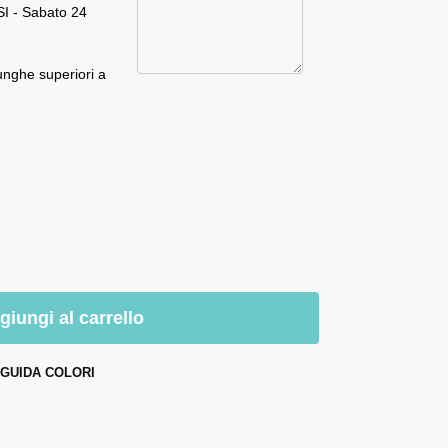
I - Sabato 24
unghe superiori a
giungi al carrello
GUIDA COLORI