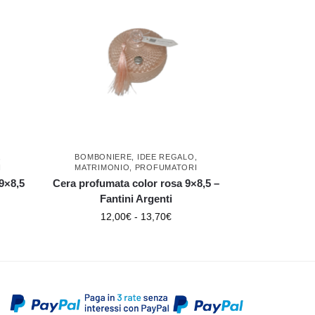
,
BOMBONIERE
,
IDEE REGALO
,
I
MATRIMONIO
,
PROFUMATORI
9×8,5
Cera profumata color rosa 9×8,5 –
Fantini Argenti
12,00
€
-
13,70
€