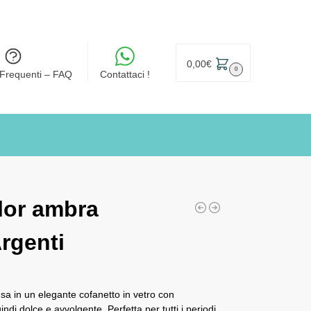
0,00
€
0
Frequenti – FAQ
Contattaci !
lor ambra
Argenti
sa in un elegante cofanetto in vetro con
ndi dolce e avvolgente. Perfetta per tutti i periodi