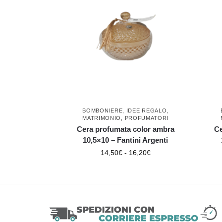
BOMBONIERE
,
IDEE REGALO
,
MATRIMONIO
,
PROFUMATORI
Cera profumata color ambra
Ce
10,5×10 – Fantini Argenti
14,50
€
-
16,20
€