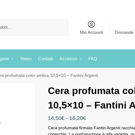
Cerca
Mio Account
Domande 
gorie
News
Contatti
Accesso
FAQ
ra profumata color ambra 10,5×10 – Fantini Argenti
Cera profumata co
10,5×10 – Fantini 
14,50
€
-
16,20
€
Cera profumata firmata Fantin Argenti racchiu
coperchio. La profumazione è alla vaniglia, qui