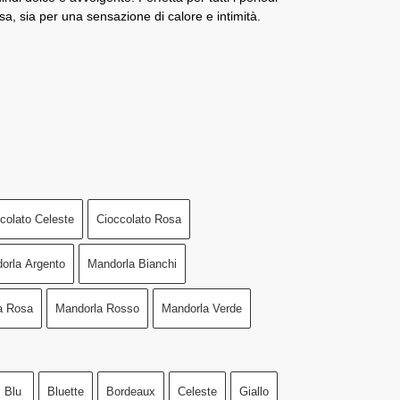
sa, sia per una sensazione di calore e intimità.
colato Celeste
Cioccolato Rosa
orla Argento
Mandorla Bianchi
a Rosa
Mandorla Rosso
Mandorla Verde
Blu
Bluette
Bordeaux
Celeste
Giallo