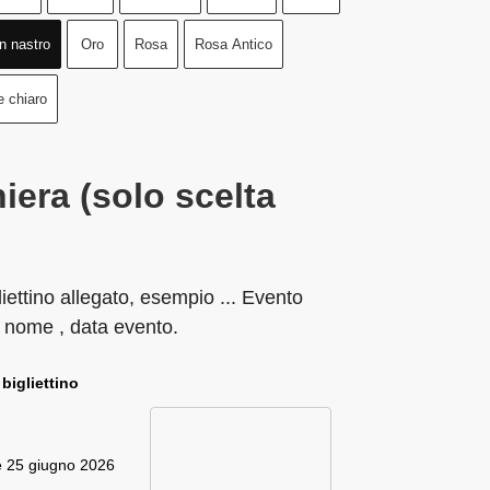
n nastro
Oro
Rosa
Rosa Antico
e chiaro
iera (solo scelta
liettino allegato, esempio ... Evento
 nome , data evento.
 bigliettino
e 25 giugno 2026