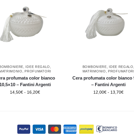
BOMBONIERE
,
IDEE REGALO
,
BOMBONIERE
,
IDEE REGALO
MATRIMONIO
,
PROFUMATORI
MATRIMONIO
,
PROFUMATOR
ra profumata color bianco
Cera profumata color bianco 
10,5×10 – Fantini Argenti
– Fantini Argenti
14,50
€
-
16,20
€
12,00
€
-
13,70
€