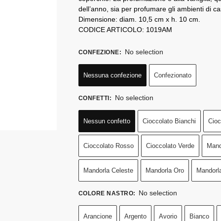
dell’anno, sia per profumare gli ambienti di ca
Dimensione: diam. 10,5 cm x h. 10 cm.
CODICE ARTICOLO: 1019AM
No selection
CONFEZIONE
:
Nessuna confezione
Confezionato
No selection
CONFETTI
:
Nessun confetto
Cioccolato Bianchi
Cioc
Cioccolato Rosso
Cioccolato Verde
Mand
Mandorla Celeste
Mandorla Oro
Mandorl
No selection
COLORE NASTRO
:
Arancione
Argento
Avorio
Bianco