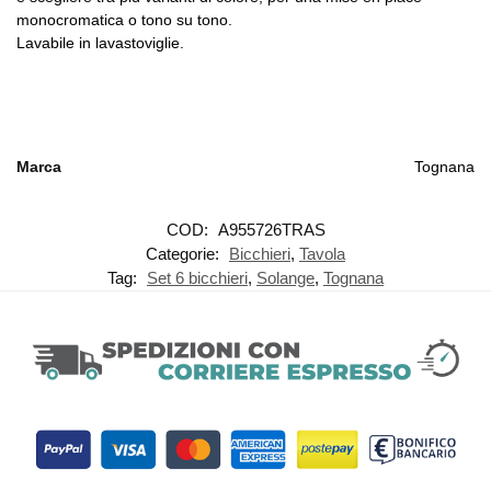
monocromatica o tono su tono.
Lavabile in lavastoviglie.
Marca
Tognana
COD:
A955726TRAS
Categorie:
Bicchieri
,
Tavola
Tag:
Set 6 bicchieri
,
Solange
,
Tognana