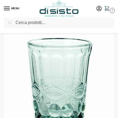
MENU
0
Cerca
Home
Shop
Tavola
Bicchieri
Set 6 bicchieri in vetro trasparente 250 cc – Tognana Linea Solange
/
/
/
/