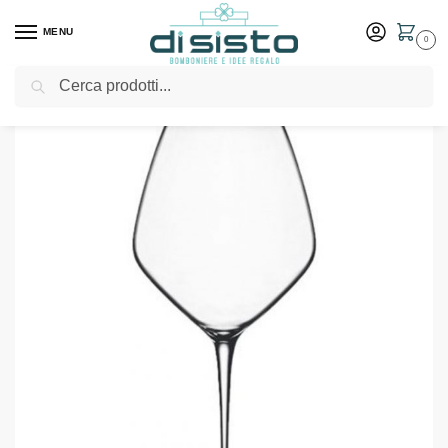
MENU
0
Cerca
Home
Shop
Tavola
Bicchieri
Set 6 bicchieri Barolo – Luigi Bormioli collezione Atelier
/
/
/
/