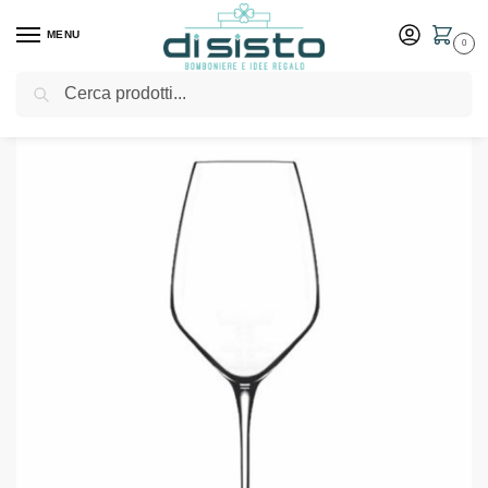
MENU
0
Cerca
Home
Shop
Tavola
Bicchieri
Set 6 bicchieri Riesling – Luigi Bormioli collezione Atelier
/
/
/
/