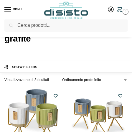
MENU
0
Cerca
Home
Shop
Prodotti taggati “grafite”
/
/
grafite
SHOW FILTERS
Visualizzazione di 3 risultati