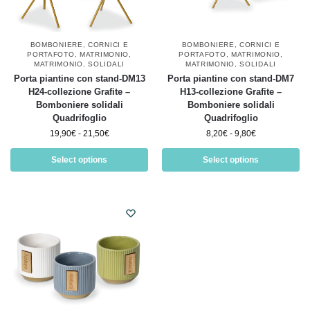
BOMBONIERE
,
CORNICI E
BOMBONIERE
,
CORNICI E
PORTAFOTO
,
MATRIMONIO
,
PORTAFOTO
,
MATRIMONIO
,
MATRIMONIO
,
SOLIDALI
MATRIMONIO
,
SOLIDALI
Porta piantine con stand-DM13
Porta piantine con stand-DM7
H24-collezione Grafite –
H13-collezione Grafite –
Bomboniere solidali
Bomboniere solidali
Quadrifoglio
Quadrifoglio
19,90
€
-
21,50
€
8,20
€
-
9,80
€
Select options
Select options