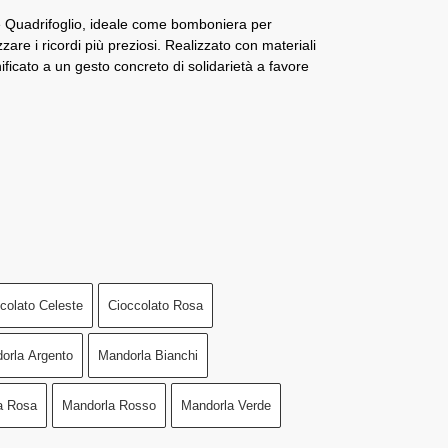
ite Quadrifoglio, ideale come bomboniera per
zare i ricordi più preziosi. Realizzato con materiali
gnificato a un gesto concreto di solidarietà a favore
colato Celeste
Cioccolato Rosa
orla Argento
Mandorla Bianchi
a Rosa
Mandorla Rosso
Mandorla Verde