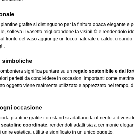
ionale
a piantine grafite si distinguono per la finitura opaca elegante e p
bile, solleva il vasetto migliorandone la visibilità e rendendolo 
o sul fronte del vaso aggiunge un tocco naturale e caldo, creand
li.
e simboliche
bomboniera significa puntare su un
regalo sostenibile e dal for
valori perfetti da condividere in occasioni importanti come matrim
sto oggetto viene realmente utilizzato e apprezzato nel tempo, d
r ogni occasione
 porta piantine grafite con stand si adattano facilmente a diversi
o scatoline coordinate
, rendendoli adatti sia a cerimonie elega
ire estetica, utilità e significato in un unico oggetto.