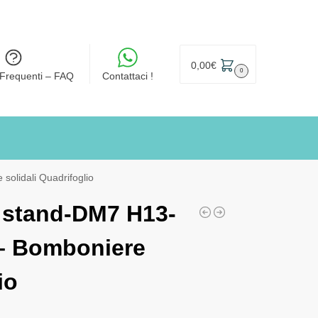
0,00
€
0
Frequenti – FAQ
Contattaci !
solidali Quadrifoglio
n stand-DM7 H13-
 – Bomboniere
io