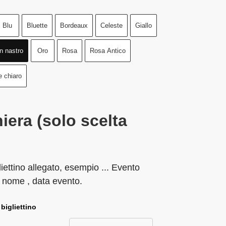
Blu
Bluette
Bordeaux
Celeste
Giallo
n nastro
Oro
Rosa
Rosa Antico
e chiaro
iera (solo scelta
liettino allegato, esempio ... Evento
 nome , data evento.
 bigliettino