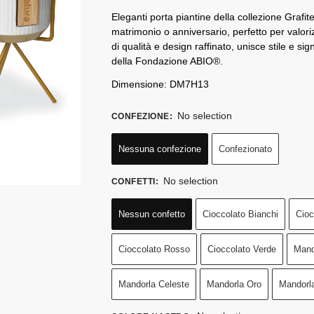
Eleganti porta piantine della collezione Graf
matrimonio o anniversario, perfetto per valoriz
di qualità e design raffinato, unisce stile e si
della Fondazione ABIO®.
Dimensione: DM7H13
No selection
CONFEZIONE
:
Nessuna confezione
Confezionato
No selection
CONFETTI
:
Nessun confetto
Cioccolato Bianchi
Cioc
Cioccolato Rosso
Cioccolato Verde
Mand
Mandorla Celeste
Mandorla Oro
Mandorl