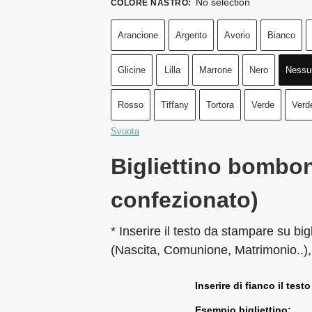
No selection
COLORE NASTRO
:
Arancione
Argento
Avorio
Bianco
Glicine
Lilla
Marrone
Nero
Nessu
Rosso
Tiffany
Tortora
Verde
Verd
Svuota
Bigliettino bombon
confezionato)
* Inserire il testo da stampare su big
(Nascita, Comunione, Matrimonio..),
Inserire di fianco il testo
Esempio bigliettino: