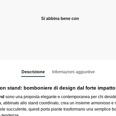
Si abbina bene con
Porta piantine-DM7 H6-col
Quadrifoglio
7,20
€
Add to cart
Descrizione
Informazioni aggiuntive
con stand: bomboniere di design dal forte impatto
and
sono una proposta elegante e contemporanea per chi desidera
ata, abbinato allo stand coordinato, crea un insieme armonioso 
cole succulente, questi porta piante trasformano una semplice 
ve tendenze.