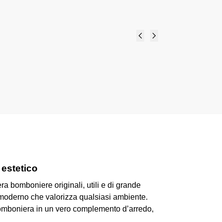
lezione Grafite - Bomboniere solidali
 estetico
 bomboniere originali, utili e di grande
e moderno che valorizza qualsiasi ambiente.
bomboniera in un vero complemento d’arredo,