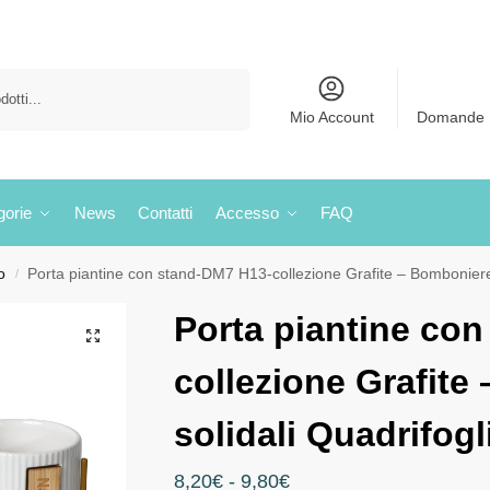
Cerca
Mio Account
Domande 
gorie
News
Contatti
Accesso
FAQ
o
Porta piantine con stand-DM7 H13-collezione Grafite – Bomboniere 
/
Porta piantine co
collezione Grafite
solidali Quadrifogl
8,20
€
-
9,80
€