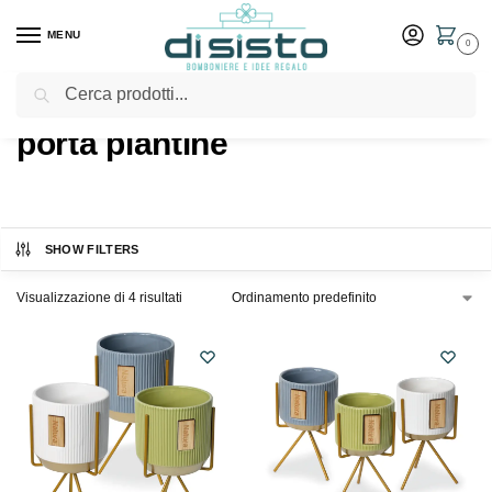
MENU
0
Cerca
Home
Shop
Prodotti taggati “porta piantine”
/
/
porta piantine
SHOW FILTERS
Visualizzazione di 4 risultati