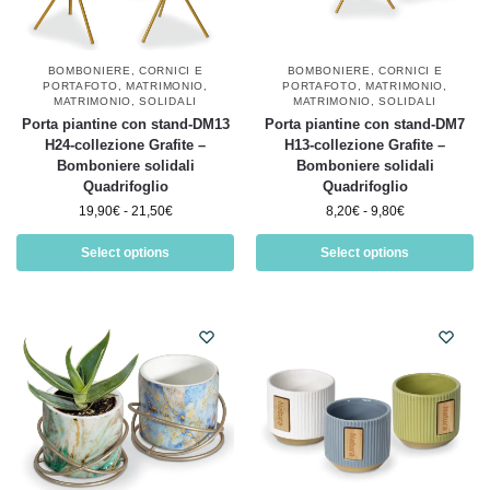
BOMBONIERE
,
CORNICI E
BOMBONIERE
,
CORNICI E
PORTAFOTO
,
MATRIMONIO
,
PORTAFOTO
,
MATRIMONIO
,
MATRIMONIO
,
SOLIDALI
MATRIMONIO
,
SOLIDALI
Porta piantine con stand-DM13
Porta piantine con stand-DM7
H24-collezione Grafite –
H13-collezione Grafite –
Bomboniere solidali
Bomboniere solidali
Quadrifoglio
Quadrifoglio
19,90
€
-
21,50
€
8,20
€
-
9,80
€
Select options
Select options