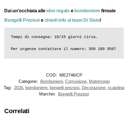
Dai un’occhiata alle
idee regalo
e
bomboniere
firmate
Bongelli Preziosi
e
chiedi info al team Di Sisto
!
Tempi di consegna: 10/15 giorni circa.

Per urgenze contattare il numero: 350 189 3567
COD:
ME2746/CP
Categorie:
Bomboniere
,
Comunione
,
Matrimonio
Tag:
2026
,
bomboniere
,
bongelli preziosi
,
Decorazione
,
scatolina
Marchio:
Bongelli Preziosi
Correlati