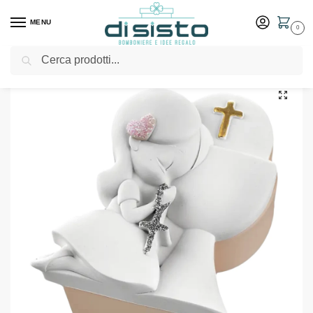
MENU
0
Cerca
Home
Shop
Bomboniere
Comunione
Scatolina Comunione Bimba 8×6 Cipria – Bongelli Preziosi
/
/
/
/