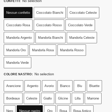
No selection
CONFETTI
:
Nessun confetto
Cioccolato Bianchi
Cioccolato Celeste
Cioccolato Rosa
Cioccolato Rosso
Cioccolato Verde
Mandorla Argento
Mandorla Bianchi
Mandorla Celeste
Mandorla Oro
Mandorla Rosa
Mandorla Rosso
Mandorla Verde
No selection
COLORE NASTRO
:
Arancione
Argento
Avorio
Bianco
Blu
Bluette
Bordeaux
Celeste
Giallo
Glicine
Lilla
Marrone
Nero
Nessun nastro
Oro
Rosa
Rosa Antico