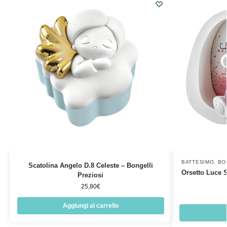
BATTESIMO
,
BO
Scatolina Angelo D.8 Celeste – Bongelli
Orsetto Luce S
Preziosi
25,80
€
Aggiungi al carrello