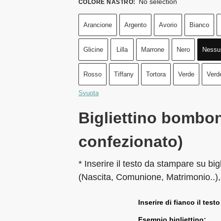
No selection
COLORE NASTRO
:
Arancione
Argento
Avorio
Bianco
Glicine
Lilla
Marrone
Nero
Nessu
Rosso
Tiffany
Tortora
Verde
Verd
Svuota
Bigliettino bombon
confezionato)
* Inserire il testo da stampare su big
(Nascita, Comunione, Matrimonio..),
Inserire di fianco il testo
Esempio bigliettino: