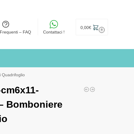
0,00
€
0
Frequenti – FAQ
Contattaci !
 Quadrifoglio
-cm6x11-
 – Bomboniere
io