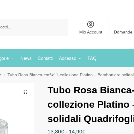
Cerca
Mio Account
Domande 
gorie
News
Contatti
Accesso
FAQ
o
Tubo Rosa Bianca-cm6x11-collezione Platino – Bomboniere solidali
/
Tubo Rosa Bianca
collezione Platino
solidali Quadrifogl
13,80
€
-
14,90
€