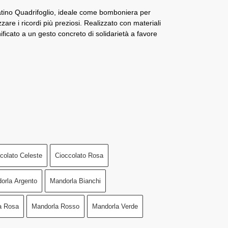
latino Quadrifoglio, ideale come bomboniera per
zare i ricordi più preziosi. Realizzato con materiali
gnificato a un gesto concreto di solidarietà a favore
colato Celeste
Cioccolato Rosa
orla Argento
Mandorla Bianchi
a Rosa
Mandorla Rosso
Mandorla Verde