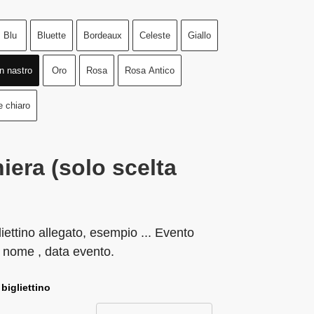
Blu
Bluette
Bordeaux
Celeste
Giallo
n nastro
Oro
Rosa
Rosa Antico
e chiaro
iera (solo scelta
liettino allegato, esempio ... Evento
 nome , data evento.
 bigliettino