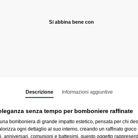
Si abbina bene con
Centro tavola piccolo
Margherite bianco -
Arti e Mestieri
39,00
€
Aggiungi al carrello
Descrizione
Informazioni aggiuntive
eleganza senza tempo per bomboniere raffinate
una bomboniera di grande impatto estetico, pensata per chi des
alorizza ogni dettaglio al suo interno, creando un raffinato gioco
, anniversari, comunioni e battesimi, questo oggetto rappresenta