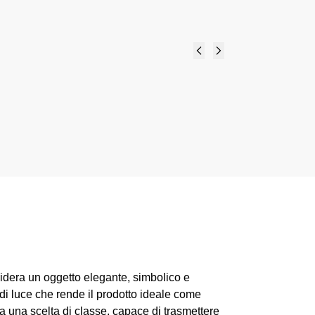
Porta piantine-DM7 H6-
collezione Grafite - Bomboniere
solidali Quadrifoglio
7,20
€
Add to cart
idera un oggetto elegante, simbolico e
 di luce che rende il prodotto ideale come
 una scelta di classe, capace di trasmettere