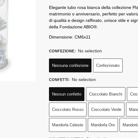
Elegante tubo rosa bianca della collezione P
matrimonio o anniversario, perfetto per valoriz
di qualità e design raffinato, unisce stile e si
della Fondazione ABIO®.
Dimensione: CM6x11
No selection
CONFEZIONE
:
Nessuna confezione
Confezionato
No selection
CONFETTI
:
Nessun confetto
Cioccolato Bianchi
Cioc
Cioccolato Rosso
Cioccolato Verde
Mand
Mandorla Celeste
Mandorla Oro
Mandorl