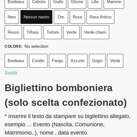
Bordeaux
Celeste
Giallo
Glicine
Lilla
Marrone
Nero
Nessun nastro
Oro
Rosa
Rosa Antico
Rosso
Tiffany
Tortora
Verde
Verde chiaro
No selection
COLORE
:
Bordeaux
Corallo
Fango
Azzurro
Grigio
Verde
Svuota
Bigliettino bomboniera
(solo scelta confezionato)
* Inserire il testo da stampare su bigliettino allegato,
esempio ... Evento (Nascita, Comunione,
Matrimonio..), nome , data evento.