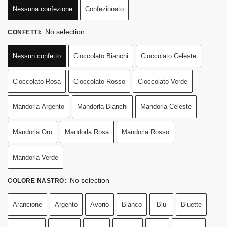
Nessuna confezione
Confezionato
No selection
CONFETTI
:
Nessun confetto
Cioccolato Bianchi
Cioccolato Celeste
Cioccolato Rosa
Cioccolato Rosso
Cioccolato Verde
Mandorla Argento
Mandorla Bianchi
Mandorla Celeste
Mandorla Oro
Mandorla Rosa
Mandorla Rosso
Mandorla Verde
No selection
COLORE NASTRO
:
Arancione
Argento
Avorio
Bianco
Blu
Bluette