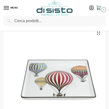
MENU
0
Cerca
Home
Shop
Bomboniere
Matrimonio
Vuotatasche Giramondo Cm 19×19 Bomboniere Egan
/
/
/
/