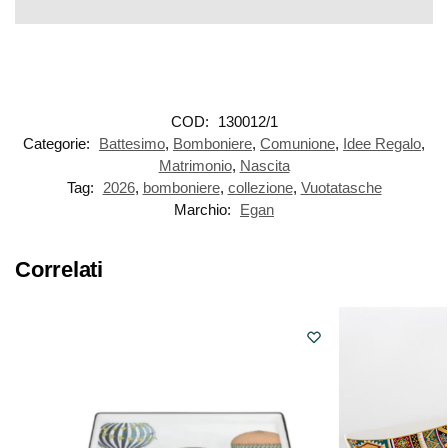
COD:
130012/1
Categorie:
Battesimo
,
Bomboniere
,
Comunione
,
Idee Regalo
,
Matrimonio
,
Nascita
Tag:
2026
,
bomboniere
,
collezione
,
Vuotatasche
Marchio:
Egan
Correlati