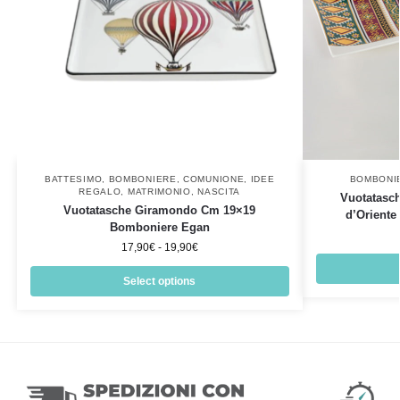
BATTESIMO
,
BOMBONIERE
,
COMUNIONE
,
IDEE
BOMBONI
REGALO
,
MATRIMONIO
,
NASCITA
Vuotatasch
Vuotatasche Giramondo Cm 19×19
d’Oriente
Bomboniere Egan
17,90
€
-
19,90
€
Select options