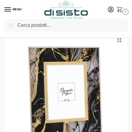
MENU
0
Cerca
Home
Shop
Idee Regalo
Cornici e portafoto
Portafoto Vetro marmo oro 13X18 – Bongelli Preziosi
/
/
/
/