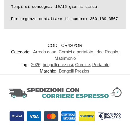
Tempi di consegna: 10/15 giorni circa.

Per urgenze contattare il numero: 350 189 3567
COD:
CR420/OR
Categorie:
Arredo casa
,
Cornici e portafoto
,
Idee Regalo
,
Matrimonio
Tag:
2026
,
bongelli preziosi
,
Cornice
,
Portafoto
Marchio:
Bongelli Preziosi