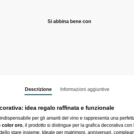
Si abbina bene con
Macinasale dipinto in col
assortiti - Bomboniere Am
di Cuorematto
16,50
€
-
18,00
€
Select options
Descrizione
Informazioni aggiuntive
rativa: idea regalo raffinata e funzionale
indispensabile per gli amanti del vino e rappresenta una perfe
o color oro
, il prodotto si distingue per la grafica decorativa con 
 dello stare insieme. Ideale per matrimoni, anniversari, complean