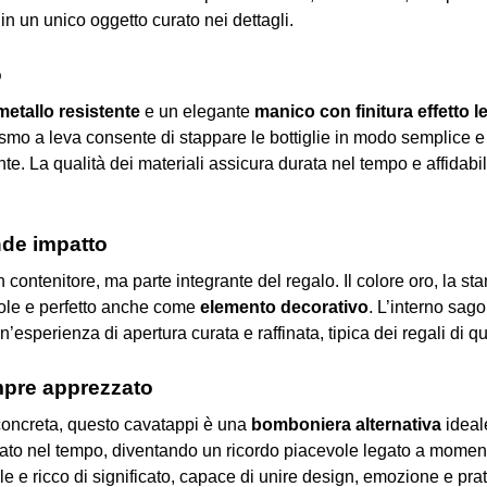
in un unico oggetto curato nei dettagli.
o
etallo resistente
e un elegante
manico con finitura effetto 
ismo a leva consente di stappare le bottiglie in modo semplice e
te. La qualità dei materiali assicura durata nel tempo e affidabi
nde impatto
contenitore, ma parte integrante del regalo. Il colore oro, la sta
vole e perfetto anche come
elemento decorativo
. L’interno sag
esperienza di apertura curata e raffinata, tipica dei regali di qu
pre apprezzato
à concreta, questo cavatappi è una
bomboniera alternativa
ideal
ato nel tempo, diventando un ricordo piacevole legato a momenti 
e e ricco di significato, capace di unire design, emozione e prati