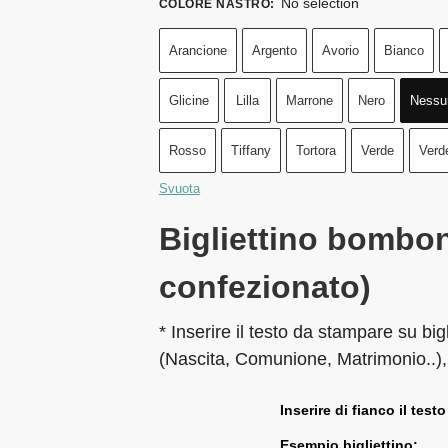
No selection
COLORE NASTRO
:
Arancione
Argento
Avorio
Bianco
Glicine
Lilla
Marrone
Nero
Nessu
Rosso
Tiffany
Tortora
Verde
Verd
Svuota
Bigliettino bombon
confezionato)
* Inserire il testo da stampare su big
(Nascita, Comunione, Matrimonio..),
Inserire di fianco il testo
Esempio bigliettino: