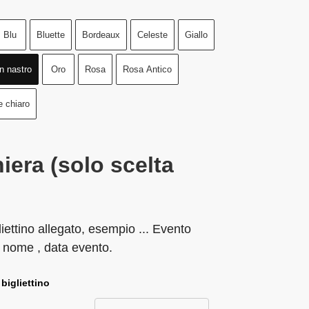
Blu
Bluette
Bordeaux
Celeste
Giallo
n nastro
Oro
Rosa
Rosa Antico
e chiaro
iera (solo scelta
liettino allegato, esempio ... Evento
 nome , data evento.
 bigliettino