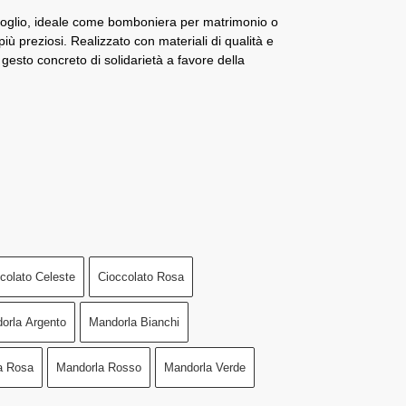
ifoglio, ideale come bomboniera per matrimonio o
 più preziosi. Realizzato con materiali di qualità e
n gesto concreto di solidarietà a favore della
colato Celeste
Cioccolato Rosa
orla Argento
Mandorla Bianchi
a Rosa
Mandorla Rosso
Mandorla Verde