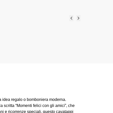
ori
Oliera anfora pois
ici
"Oliver" - Bomboniera
Amici di Cuorematto
16,50
€
-
18,40
€
Select options
tta idea regalo o bomboniera moderna.
la scritta “Momenti felici con gli amici”, che
ni e ricorrenze speciali, questo cavatappi