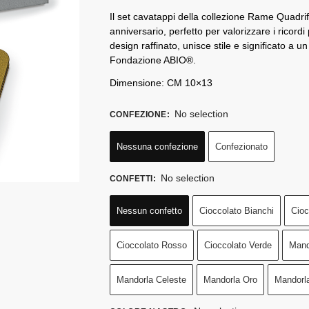
Il set cavatappi della collezione Rame Quadr
anniversario, perfetto per valorizzare i ricordi
design raffinato, unisce stile e significato a u
Fondazione ABIO®.
Dimensione: CM 10×13
No selection
CONFEZIONE
:
Nessuna confezione
Confezionato
No selection
CONFETTI
:
Nessun confetto
Cioccolato Bianchi
Cioc
Cioccolato Rosso
Cioccolato Verde
Mand
Mandorla Celeste
Mandorla Oro
Mandorl