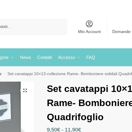
Cerca
Mio Account
Domande 
gorie
News
Contatti
Accesso
FAQ
o
Set cavatappi 10×13-collezione Rame- Bomboniere solidali Quadrif
/
Set cavatappi 10×1
Rame- Bomboniere 
Quadrifoglio
9,50
€
-
11,90
€